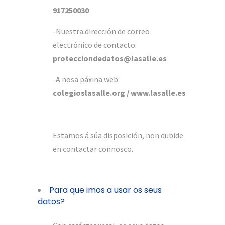
917250030
-Nuestra dirección de correo
electrónico de contacto:
protecciondedatos@lasalle.es
-A nosa páxina web:
colegioslasalle.org / www.lasalle.es
Estamos á súa disposición, non dubide
en contactar connosco.
Para que imos a usar os seus
datos?