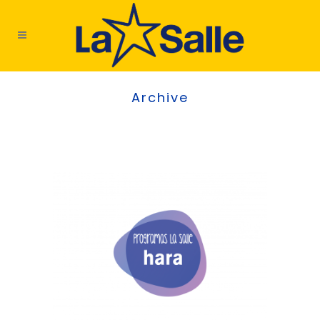
ş
Archive